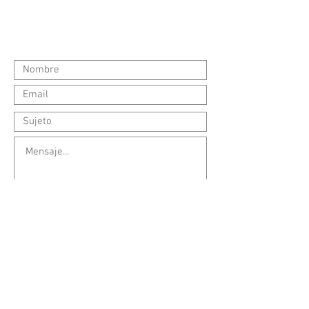
Enviar
Tel:
(301) 679-6033
Email:
Leidy@LunaCouns